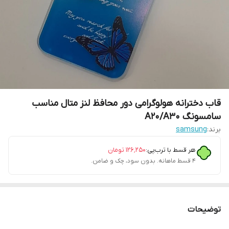
قاب دخترانه هولوگرامی دور محافظ لنز متال مناسب
سامسونگ A20/A30
برند:
samsung
هر قسط با ترب‌پی:
۱۲۶٬۲۵۰
تومان
۴ قسط ماهانه. بدون سود، چک و ضامن.
توضیحات