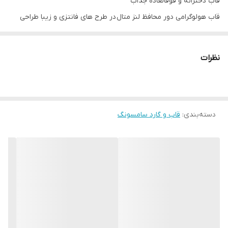
قاب دخترانه و فوقالعاده جذاب
قاب هولوگرامی دور محافظ لنز متال در طرح های فانتزی و زیبا طراحی
شده و به علت پوشش هولوگرامی در زوایای مختلف جلوه بسیار جذابی
دارد. این قاب بدنه مقاومی داشته اما در عین حال به ابعاد گوشی شما
نظرات
اضافه نمی کند. علاوه بر آن وزن کمی داشته و به همین دلیل وزن
گوشی تان نیز زیاد نخواهد شد و شما می توانید استفاده ای لذت بخش
از این قاب داشته باشید.
دسته‌بندی
:
قاب و گارد سامسونگ
دسترسی به درگاه ها در قاب هولوگرامی کاملا راحت بوده، چرا که قسمت
درگاه ها به خوبی برش خورده اند. در این قاب برای دکمه های کناری
پوششی در نظر گرفته شده که در کنار مراقبت خوب از دکمه ها دسترسی
راحت به آنها را برای شما فراهم می کند. شما با استفاده از این قاب
مشکلی برای استفاده از دوربین و پورت های گوشی خود نخواهید داشت
چون با دقت مناسبی در این قسمت ها برش خورده اند.