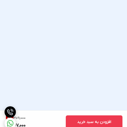
379,000
8
%
افزودن به سبد خرید
347,000