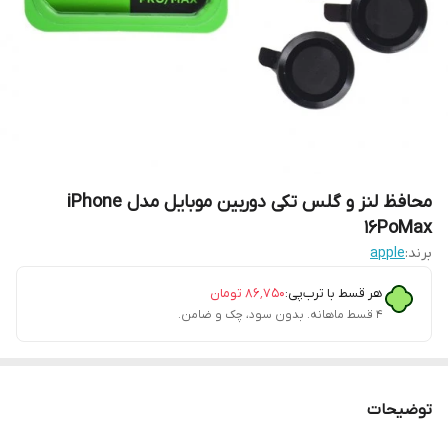
محافظ لنز و گلس تکی دوربین موبایل مدل iPhone
16PoMax
برند:
apple
هر قسط با ترب‌پی:
۸۶٬۷۵۰
تومان
۴ قسط ماهانه. بدون سود، چک و ضامن.
توضیحات