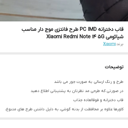
قاب دخترانه PC IMD طرح فانتزی موج دار مناسب
شیائومی Xiaomi Redmi Note 14 5G
برند:
Xiaomi
توضیحات
طرح و رنگ ارسالی به صورت جور می باشد
در صورتی که طرحی مد نظرتان به پشتیبانی اطلاع دهید
قاب دخترانه و فوقالعاده جذاب
کاورها علاوه بر محافظت از بدنه گوشی، به دلیل داشتن طرح های متنوع،
زیبایی خاصی را به گوشی شما می بخشند. یکی از انواع قاب های محبوب
در بازار، قاب IMD است که پشت محکم و کناره های ژله ای دارد. همیشه