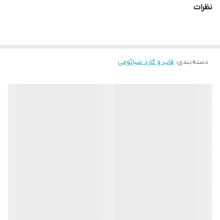
نظرات
مشخصه هایی مانند میزان مقاومت، زیبایی و کارایی طولانی مدت در
انتخاب یک گارد خوب مد نظر خریداران می باشد. خوشبختانه قاب PC
IMD طرح فانتزی موج دار کیفیت ساخت و کارایی بالایی دارد که در کنار
دسته‌بندی
:
قاب و گارد شیائومی
زیبایی و جذابیت می تواند به گزینه خوبی برای محافظت از تلفن های
همراه تبدیل شود و انتظارات شما را برآورده کند.
نوع چاپ طرح انواع مختلف قاب IMD طرح فانتزی موج دار به گونه ای
است که در طی زمان از بین نرفته و پاک نمی شود، به این دلیل که
عملیات چاپ طرح در زمان تزریق مواد سازنده قاب انجام می شود و به
این شکل طرح چاپ شده از آسیب های فیزیکی دور می ماند. علاوه بر این
موارد در این قاب برای دکمه های کناری پوششی در نظر گرفته شده است
که در کنار مراقبت خوب از آنها دسترسی راحت به دکمه ها را برای شما
فراهم می کند.