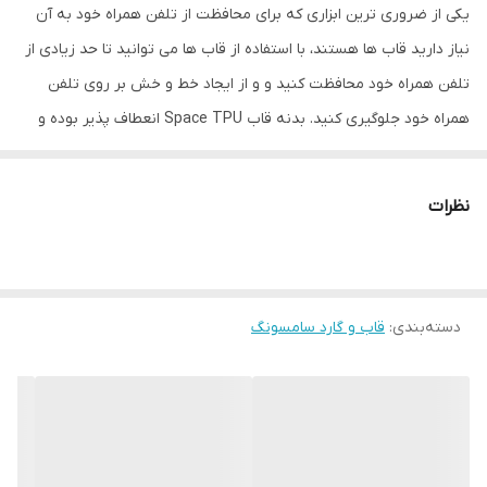
یکی از ضروری ترین ابزاری که برای محافظت از تلفن همراه خود به آن
نیاز دارید قاب ها هستند، با استفاده از قاب ها می توانید تا حد زیادی از
تلفن همراه خود محافظت کنید و و از ایجاد خط و خش بر روی تلفن
همراه خود جلوگیری کنید. بدنه قاب Space TPU انعطاف پذیر بوده و
می تواند تا حد زیادی از ایجاد خط و خش بر روی تلفن همراه شما
جلوگیری می کند. این قاب به صورت شفاف طراحی شده است که سبب
نظرات
می شود ظاهر گوشی شما آنچنان تغییر نکند و شما همچنان از ظاهر
زیبای گوشی خود بهره ببرید.
کاور شفاف Space TPU در کنار مراقبت از تلفن همراه شما، زیبایی
دسته‌بندی
:
قاب و گارد سامسونگ
خاصی نیز به آن می دهد. این قاب در بخش های دوربین و پورت ها به
خوبی برش خورده و شما مشکلی در استفاده از آنها نخواهید داشت. هم
چنین این قاب در قسمت دوربین تلفن همراه طوری طراحی شده است
که دارای محافظ لنز می باشد و می تواند در کنار محافظت از بدنه، از لنز
تلفن همراه شما به خوبی محافظت می کند.