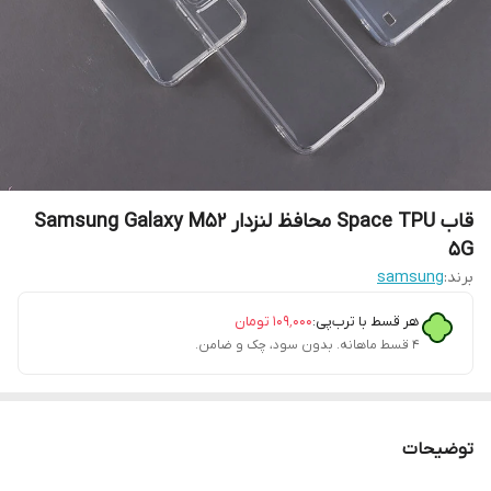
قاب Space TPU محافظ لنزدار Samsung Galaxy M52
5G
برند:
samsung
هر قسط با ترب‌پی:
۱۰۹٬۰۰۰
تومان
۴ قسط ماهانه. بدون سود، چک و ضامن.
توضیحات