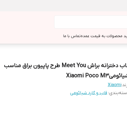
د محصولات به قیمت عمده
تماس با ما
قاب دخترانه براش Meet You طرح پاپیون براق مناسب
ئومیXiaomi Poco M3
ند:
Xiaomi
ته‌بندی
:
قاب و گارد شیائومی