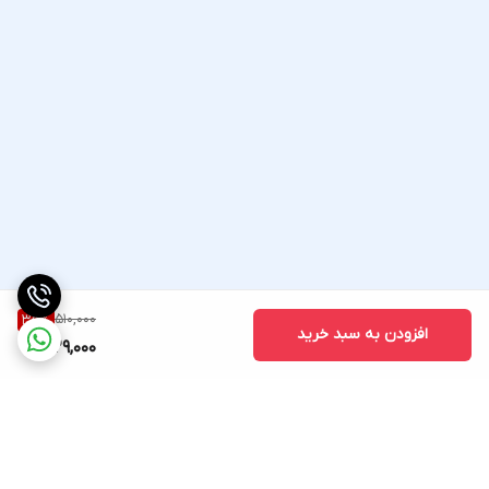
510,000
35
%
افزودن به سبد خرید
329,000