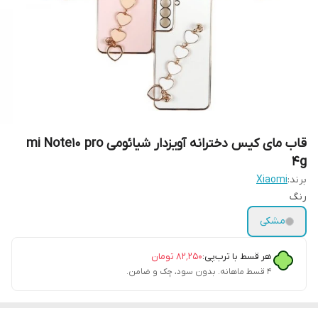
قاب مای کیس دخترانه آویزدار شیائومی mi Note10 pro
4g
برند:
Xiaomi
رنگ
مشکی
هر قسط با ترب‌پی:
۸۲٬۲۵۰
تومان
۴ قسط ماهانه. بدون سود، چک و ضامن.