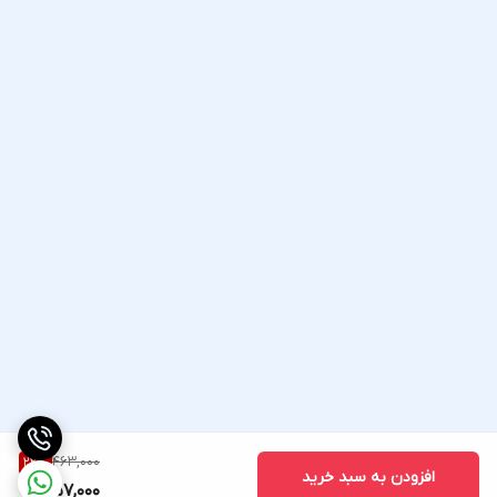
463,000
22
%
افزودن به سبد خرید
357,000