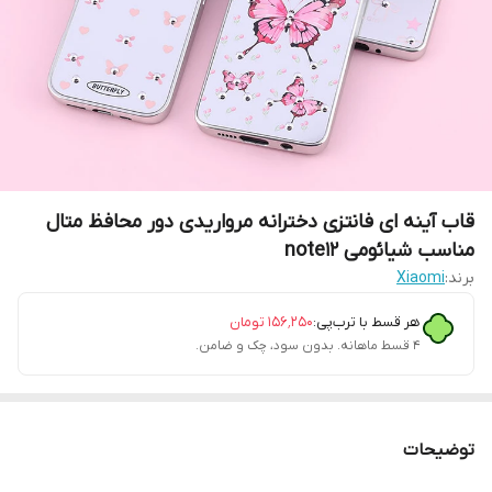
قاب آینه ای فانتزی دخترانه مرواریدی دور محافظ متال
مناسب شیائومی note12
برند:
Xiaomi
هر قسط با ترب‌پی:
۱۵۶٬۲۵۰
تومان
۴ قسط ماهانه. بدون سود، چک و ضامن.
توضیحات