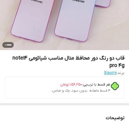
قاب دو رنگ دور محافظ متال مناسب شیائومی note14
pro 4g
برند:
Xiaomi
هر قسط با ترب‌پی:
۱۵۶٬۲۵۰
تومان
۴ قسط ماهانه. بدون سود، چک و ضامن.
توضیحات