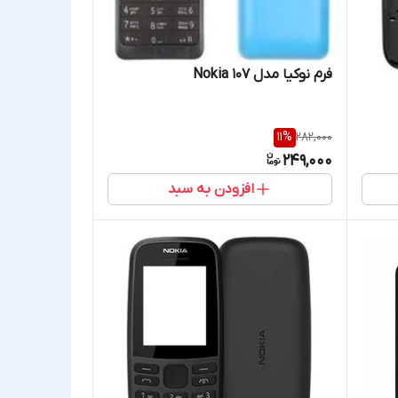
فرم نوکیا مدل 107 Nokia
11
%
282,000
249,000
افزودن به سبد