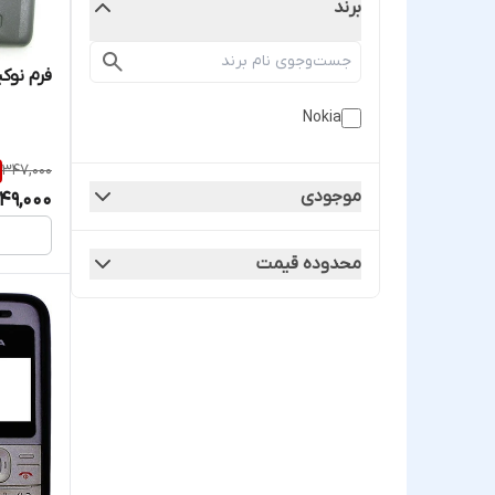
برند
فرم نوکیا مدل
Nokia
347,000
موجودی
49,000
محدوده قیمت