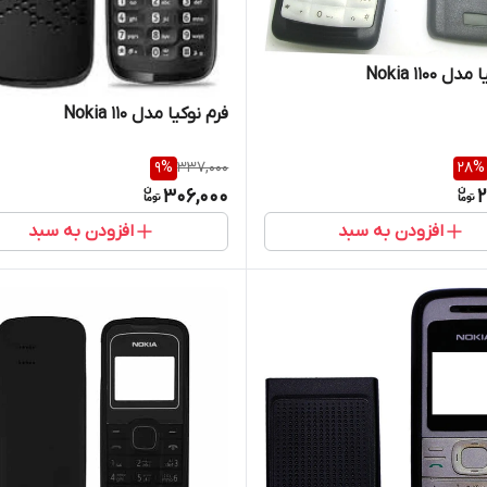
 Nokia 1100
فرم نوکیا مدل Nokia 110
9
%
337,000
28
%
306,000
2
افزودن به سبد
افزودن به سبد