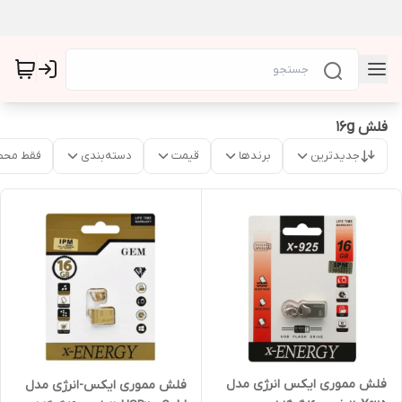
فلش 16g
جدیدترین
برندها
قیمت
دسته‌بندی
فقط محص
فلش مموری ایکس انرژی مدل
فلش مموری ایکس-انرژی مدل