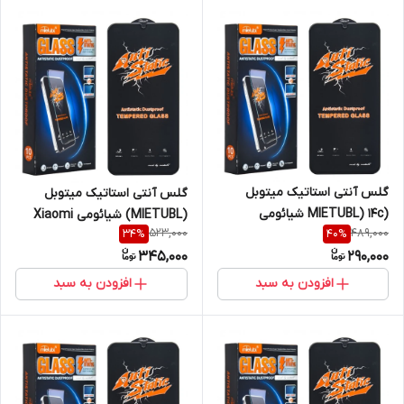
گلس آنتی استاتیک میتوبل
گلس آنتی استاتیک میتوبل
(MIETUBL) 14c شیائومی
(MIETUBL) شیائومی Xiaomi
523,000
489,000
34
%
40
%
Redmi Note 10S / Redmi Note
345,000
290,000
10 4G
افزودن به سبد
افزودن به سبد