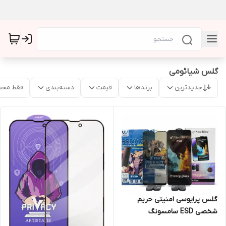
گلس شیائومی
جدیدترین
برندها
قیمت
دسته‌بندی
فقط محص
گلس پرایوسی امنیتی حریم
شخصی ESD سامسونگ
شیائومیA34 A54 A14/A22 5g