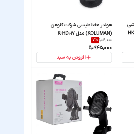
 گوشی
هولدر مغناطیسی شرکت کلومن
(KOLUMAN) مدل K-HD017
7
%
1,019,000
945,000
افزودن به سبد