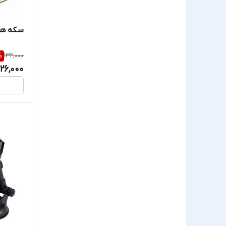
سکه هو
%
132,000
126,000