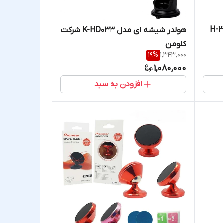
اطیسی پایونیر مدل H-32
هولدر شیشه ای مدل K-HD033 شرکت
کلومن
19
%
1,343,000
1,080,000
افزودن به سبد