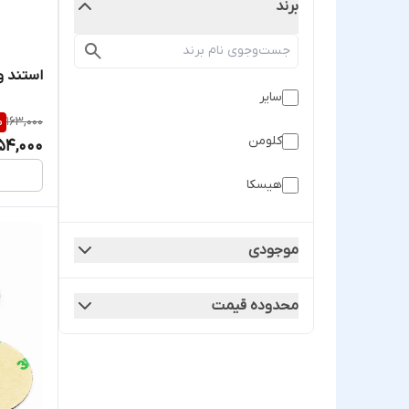
برند
استند ویترینی
سایر
%
163,000
کلومن
54,000
هیسکا
موجودی
محدوده قیمت