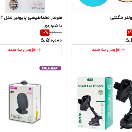
لدر مگنتی
هولدر مغن
داشبوردی
20
%
644,000
4
510,000
افزودن به سبد
افزودن به سبد