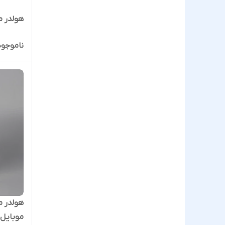
هولدر موبایل LINDO مدل LN-H1
ناموجود
موبایل ش