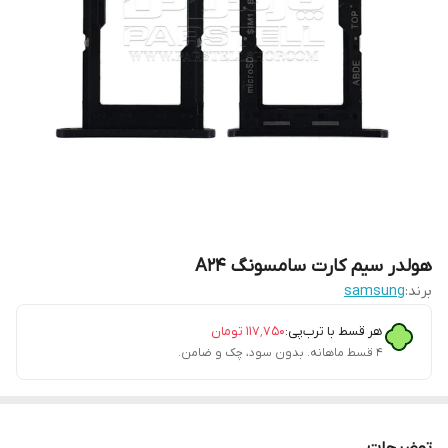
هولدر سیم کارت سامسونگ A24
برند:
samsung
هر قسط با ترب‌پی:
۱۱۷٬۷۵۰
تومان
۴ قسط ماهانه. بدون سود، چک و ضامن.