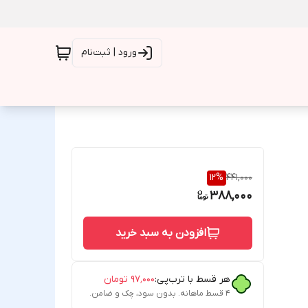
ورود | ثبت‌نام
12
%
441,000
388,000
افزودن به سبد خرید
هر قسط با ترب‌پی:
۹۷٬۰۰۰
تومان
۴ قسط ماهانه. بدون سود، چک و ضامن.