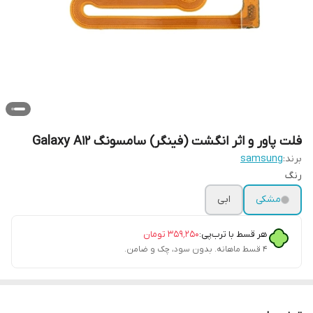
فلت پاور و اثر انگشت (فینگر) سامسونگ Galaxy A12
برند:
samsung
رنگ
مشکی
ابی
هر قسط با ترب‌پی:
۳۵۹٬۲۵۰
تومان
۴ قسط ماهانه. بدون سود، چک و ضامن.