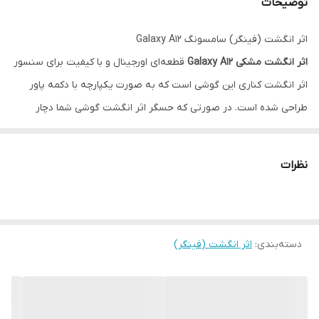
توضیحات
اثر انگشت (فینگر) سامسونگ Galaxy A12
اثر انگشت مشکی Galaxy A12
قطعه‌ای اورجینال و با کیفیت برای سنسور
اثر انگشت کناری این گوشی است که به صورت یکپارچه با دکمه پاور
طراحی شده است. در صورتی که حسگر اثر انگشت گوشی شما دچار
مشکل شده یا کارایی قبلی را ندارد، این قطعه بهترین گزینه برای بازیابی
عملکرد دقیق و سریع تشخیص اثر انگشت می‌باشد.
نظرات
ویژگی‌ها:
مناسب برای مدل (Samsung Galaxy A12)
تشخیص سریع و دقیق اثر انگشت
دسته‌بندی
:
اثر انگشت (فینگر)
کیفیت ساخت بالا و دوام طولانی مدت
نصب آسان توسط تعمیرکاران مجرب
کاربرد:
از کار افتادن یا کند شدن حسگر اثر انگشت