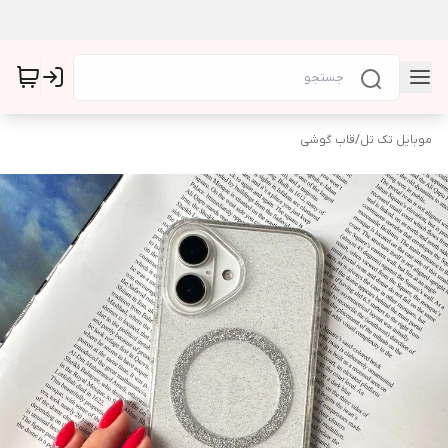
موبایل تک تل
/
قاب گوشی