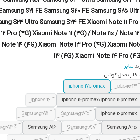
Samsung A54 Samsung S23 Ultra Samsung S23 F
Samsung S21 FE Samsung S20 FE Samsung S25 Ultr
ung S24 Ultra Samsung S24 FE Xiaomi Note 11 Pro 
12 Pro (4G) Xiaomi Note 11 (4G) / Note 11s / Note 12
 Note 14 (4G) Xiaomi Note 13 Pro (4G) Xiaomi Not
13 (4G) Xiaomi Note 14 Pro (4G
ند:
سایر
نتخاب مدل گوشی
iphone 17promax
iphone 13
iphone 16
iphone 13promax/iphone 12promax
Samsung A12
Samsung A15
iphone 16promax
ng A34
Samsung A16
Samsung A17
Samsung A25