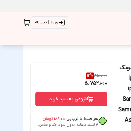
ورود | ثبت‌نام
سونگ
12
%
858,000
i
752,000
i
Sa
افزودن به سبد خرید
Sams
هر قسط با ترب‌پی:
۱۸۸٬۰۰۰
تومان
A5
۴ قسط ماهانه. بدون سود، چک و ضامن.