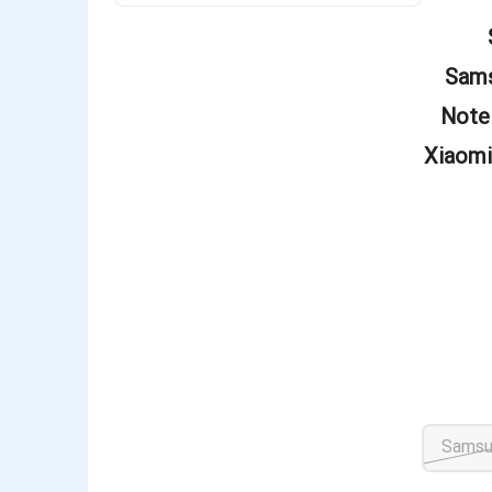
Sams
Note 
Xiaomi
Samsu