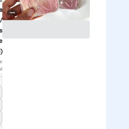
E
a
/
s
e
)
بر
ا